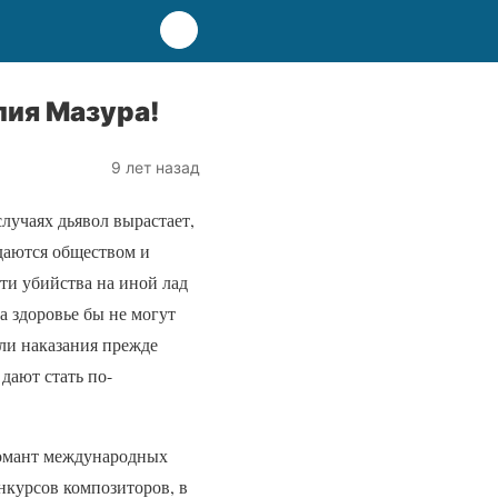
лия Мазура!
9 лет назад
случаях дьявол вырастает,
ждаются обществом и
сти убийства на иной лад
а здоровье бы не могут
или наказания прежде
дают стать по-
ломант международных
нкурсов композиторов, в