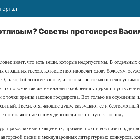
 портал
астливым? Советы протоиерея Васи
еловек знает, что есть вещи, которые недопустимы. В отдельных 
мых страшных грехов, которые противоречат слову божьему, осу
. Однако, библейские заповеди говорят не только о недопустимо
гих пороков так же не находит одобрения у церкви, пусть себе н
 с точки зрения законов государства. Вот только не осуждения 
мертный. Грехи, отягчающие душу, разрушают ее и безграмотный 
не позволяют смертному диагносцировать путь к Господу.
р, православный священник, прозаик, поэт и композитор, дип
 авторской песни и международных литературных конкурсов, ко