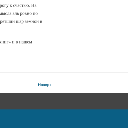
рогу к счастью. На
мысла аль ровно по
бретший шар земной в
книг» и в нашем
Наверх