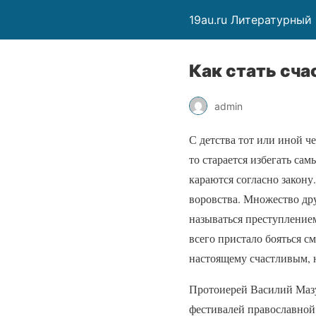
19au.ru Литературный
Как стать сч
admin
С детства тот или иной ч
то старается избегать са
караются согласно закону
воровства. Множество дру
называться преступлением
всего пристало бояться с
настоящему счастливым, 
Протоиерей Василий Мазу
фестивалей православной