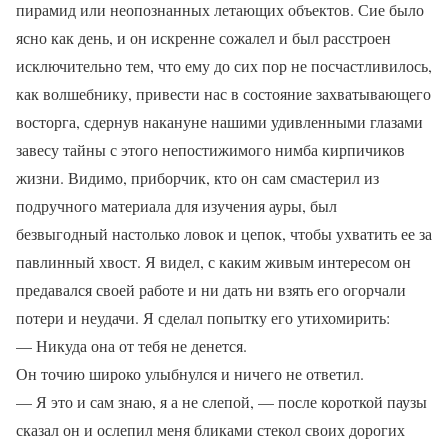
пирамид или неопознанных летающих объектов. Сие было
ясно как день, и он искренне сожалел и был расстроен
исключительно тем, что ему до сих пор не посчастливилось,
как волшебнику, привести нас в состояние захватывающего
восторга, сдернув накануне нашими удивленными глазами
завесу тайны с этого непостижимого нимба кирпичиков
жизни. Видимо, приборчик, кто он сам смастерил из
подручного материала для изучения ауры, был
безвыгодный настолько ловок и цепок, чтобы ухватить ее за
павлинный хвост. Я видел, с каким живым интересом он
предавался своей работе и ни дать ни взять его огорчали
потери и неудачи. Я сделал попытку его утихомирить:
— Никуда она от тебя не денется.
Он точию широко улыбнулся и ничего не ответил.
— Я это и сам знаю, я а не слепой, — после короткой паузы
сказал он и ослепил меня бликами стекол своих дорогих