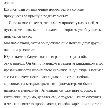
очков.
Щурясь, дьявол задумчиво посмотрел на солнце,
прячущееся за крышу в родных местах.
— Иногда мне кажется, что я могу прикоснуться к ней, я
пусть даже знаю, как она пахнет, — коротко улыбнувшись,
признался некто.
Мы помолчали, затем обнадеживающе пожали друг другу
пакши и разошлись.
Юра с нами в бадминтон не играл, но с сауны обычно не
отказывался. Он был очкариком и заядлым книжником и до
чрезвычайности любил свою скрипку. А однажды я поймал
его на горячем: некто раскладывал на столе небольшие
картонки, на которых цветными фломастерами были
написаны иероглифы. Аглицкий он уже знал хорошо, а
китайский, видимо, давался ему с трудом. Спирт смутился
и что-то невнятно пробормотал, сгребая картонки со стола