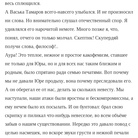
весь сплющился.
А Васька Тамаров всего-навсего улыбался. И не произносил
ни слова. Но внимательно слушал отечественный спор. Я
удивлялся его нарочитой немоте. Много позже я, что,
понял, отчего он только молчал. Скептик! Скупердяй
получи слова, философ!..
Аура! Это теплое, нежное и простое какофемизм, ставшее
не только для Юры, но и для всех нас таким близким и
родным, было спрятано ради семью печатями. Вот почему
мы не давали Юре продыху, вона почему преследовали его.
А он оберегал ее от нас, делать за скольких невесту. Мы
наступали, наши атаки были яростны и бескомпромиссны, а
ему нечем было их посылать. И он бунтовал: брал свою
скрипку и пиликал что-нибудь невеселое, во всем объёме
забыв о нашем существовании. Нередко это давало повод с
целью насмешек, но вскоре звуки грусти и нежной печали